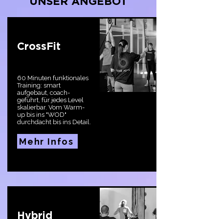
UNSER ANGEBOT
CrossFit
60 Minuten funktionales
Training: smart
aufgebaut, coach-
geführt, für jedes Level
skalierbar. Vom Warm-
up bis ins "WOD"
durchdacht bis ins Detail.
Mehr Infos
Hybrid